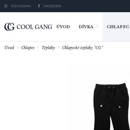
INSTAGRAM
FACEBOOK
ÚVOD
DÍVKA
CHLAPEC
Úvod
Chlapec
Tepláky
Chlapecké tepláky "CG"
Trička, Top / Košile
Dárkové poukazy
Máma & dcera
Mikiny
Trička
Trička
Trička,Topy
Máma &
Miki
Miki
Miki