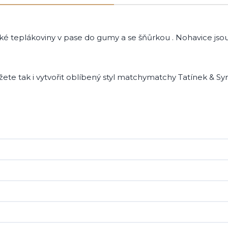
ické teplákoviny v pase do gumy a se šňůrkou . Nohavice js
ůžete tak i vytvořit oblíbený styl matchymatchy Tatínek & 