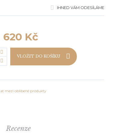
IHNED VÁM ODESÍLÁME
vá souprava
620 Kč
VLOŽIT DO KOŠÍKU
at mezi oblíbené produkty
Recenze