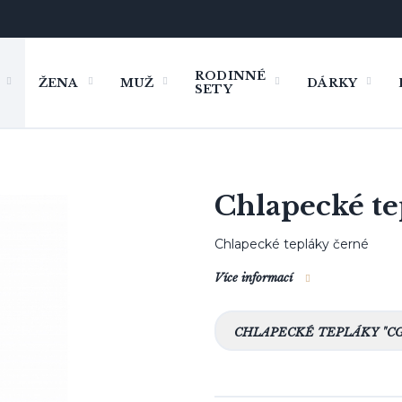
RODINNÉ
ŽENA
MUŽ
DÁRKY
SETY
Chlapecké te
Chlapecké tepláky černé
 / Košile
 syn
ny
ny
ny
Tepláky / Kalhoty
Kalhoty/Tepláky
Táta & syn
Tepláky
Tepláky
Kr
Kr
Kr
L
Více informací