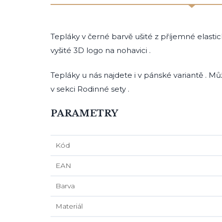
Tepláky v černé barvě ušité z příjemné elast
vyšité 3D logo na nohavici .
Tepláky u nás najdete i v pánské variantě . M
v sekci Rodinné sety .
PARAMETRY
Kód
EAN
Barva
Materiál