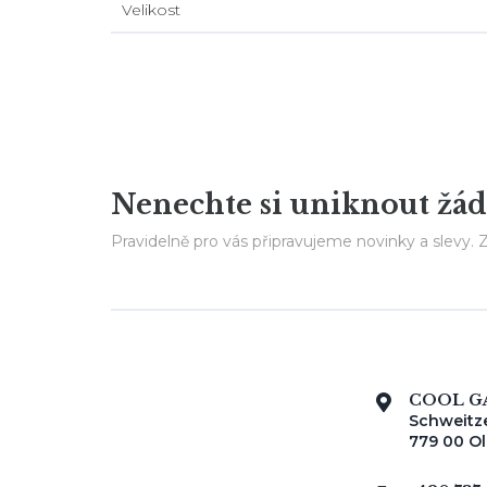
Velikost
Nenechte si uniknout ž
Pravidelně pro vás připravujeme novinky a slevy. Z
COOL G
Schweitze
779 00 O