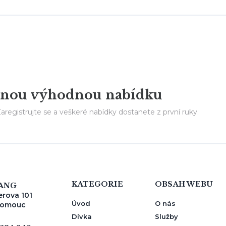
ádnou výhodnou nabídku
aregistrujte se a veškeré nabídky dostanete z první ruky.
KATEGORIE
OBSAH WEBU
ANG
rova 101
Úvod
O nás
lomouc
Dívka
Služby