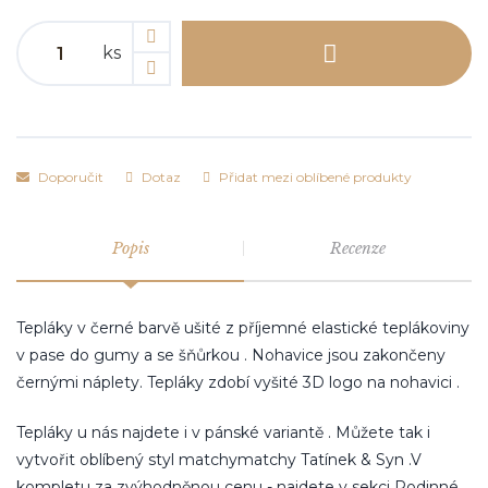
ks
Doporučit
Dotaz
Přidat mezi oblíbené produkty
Popis
Recenze
Tepláky v černé barvě ušité z příjemné elastické teplákoviny
v pase do gumy a se šňůrkou . Nohavice jsou zakončeny
černými náplety. Tepláky zdobí vyšité 3D logo na nohavici .
Tepláky u nás najdete i v pánské variantě . Můžete tak i
vytvořit oblíbený styl matchymatchy Tatínek & Syn .V
kompletu za zvýhodněnou cenu - najdete v sekci Rodinné